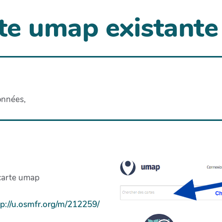
te umap existante
onnées,
 carte umap
tp://u.osmfr.org/m/212259/