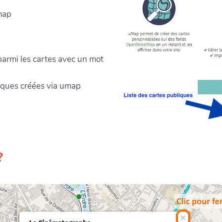
map
armi les cartes avec un mot
liques créées via umap
?