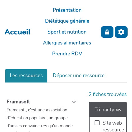
Aller au contenu principal
Présentation
Diététique générale
Accueil
Sport et nutrition
Allergies alimentaires
Prendre RDV
Les ressources
Déposer une ressource
2
fiches trouvées
Framasoft
Tri par type
Framasoft, c’est une association
d’éducation populaire, un groupe
Site web
d’ami·es convaincu·es qu’un monde
ressource