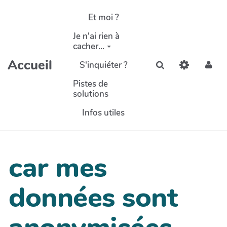
Aller au contenu principal
Et moi ?
Je n'ai rien à
cacher...
Accueil
S'inquiéter ?
Rechercher
Pistes de
solutions
Infos utiles
car mes
données sont