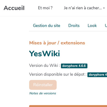
Aller au contenu principal
Accueil
Et moi ?
Je n'ai rien à cacher...
Gestion du site
Droits
Look
U
Mises à jour / extensions
YesWiki
Version du Wiki :
doryphore 4.6.6
Version disponible sur le dépot :
doryphore 4
Réinstaller
Notes de versions