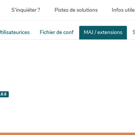
S'inquiéter ?
Pistes de solutions
Infos util
tilisateurices
Fichier de conf
MAJ / extensions
.6.6