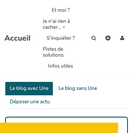
Aller au contenu principal
Et moi ?
Je n'ai rien à
cacher...
Accueil
S'inquiéter ?
Rechercher
Pistes de
solutions
Infos utiles
Le blog avec Une
Le blog sans Une
Déposer une actu