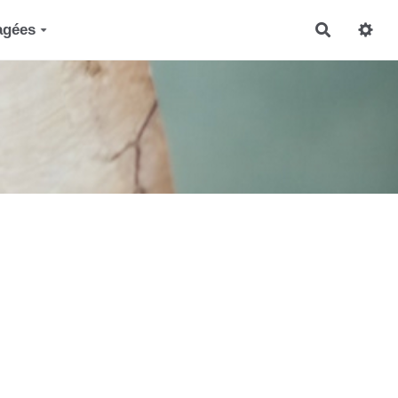
agées
Recherch