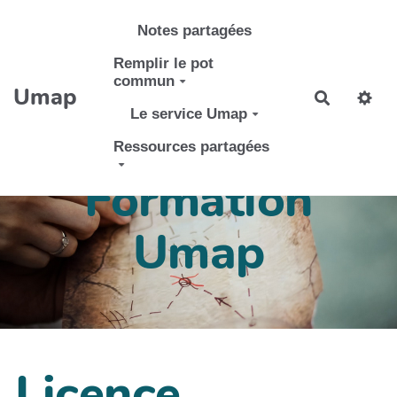
Aller au contenu principal
Notes partagées
Remplir le pot
commun
Umap
Recherch
Le service Umap
Ressources partagées
Formation
Umap
Licence