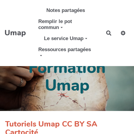
Aller au contenu principal
Notes partagées
Remplir le pot
commun
Umap
Recherch
Le service Umap
Ressources partagées
Formation
Umap
Tutoriels Umap CC BY SA
Cartocité