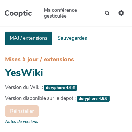
Aller au contenu principal
Ma conférence
Cooptic
Recherche
gesticulée
MAJ / extensions
Sauvegardes
Mises à jour / extensions
YesWiki
Version du Wiki :
doryphore 4.6.6
Version disponible sur le dépot :
doryphore 4.6.6
Réinstaller
Notes de versions