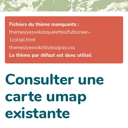
Fichiers du thème manquants :
×
themes/yeswiki/squelettes/fullscreen-
1col.tpl.html
themes/yeswiki/styles/gray.css
Le thème par défaut est donc utilisé
.
Consulter une
carte umap
existante