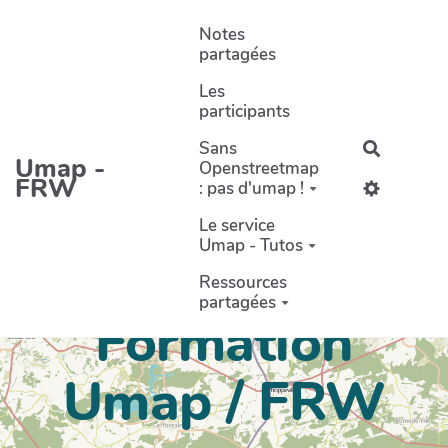
Aller au contenu principal
Notes
partagées
Les
participants
Sans
Recherch
Umap -
Openstreetmap
FRW
: pas d'umap !
Le service
Umap - Tutos
Ressources
partagées
Formation
Umap / FRW